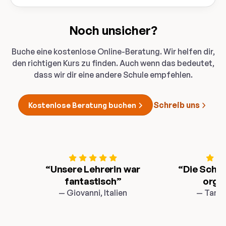
Noch unsicher?
Buche eine kostenlose Online-Beratung. Wir helfen dir,
den richtigen Kurs zu finden. Auch wenn das bedeutet,
dass wir dir eine andere Schule empfehlen.
Schreib uns
Kostenlose Beratung buchen
“Unsere Lehrerin war
“
Die Schul
fantastisch”
organ
— Giovanni, Italien
— Tamar